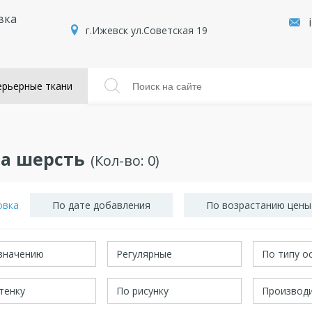
вка
г.Ижевск ул.Советская 19
рьерные ткани
а шерсть
(Кол-во:
0
)
овка
По дате добавления
По возрастанию цены
значению
Регулярные
По типу о
тенку
По рисунку
Производ