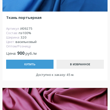
Ткань портьерная
Артикул:
И09275
Состав:
пэ100%
Ширина:
320
Цвет:
васильковый
Оптом/Розницу
900
Цена:
руб./м
В ИЗБРАННОЕ
КУПИТЬ
Доступно к заказу: 45 м.