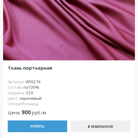
Ткань портьерная
Артикул:
И09276
Состав:
пэ100%
Ширина:
320
Цвет:
сиреневый
Оптом/Розницу
900
Цена:
руб./м
В ИЗБРАННОЕ
КУПИТЬ