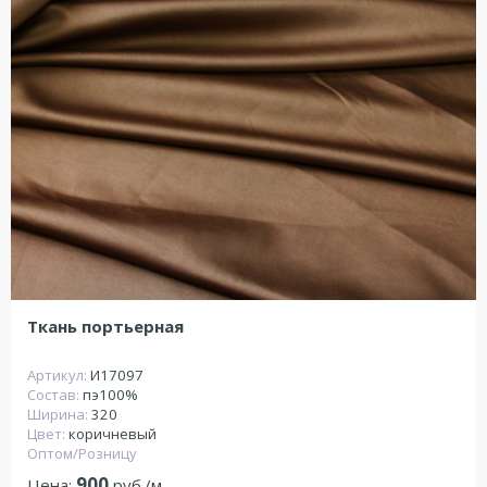
Ткань портьерная
Артикул:
И17097
Состав:
пэ100%
Ширина:
320
Цвет:
коричневый
Оптом/Розницу
900
Цена:
руб./м