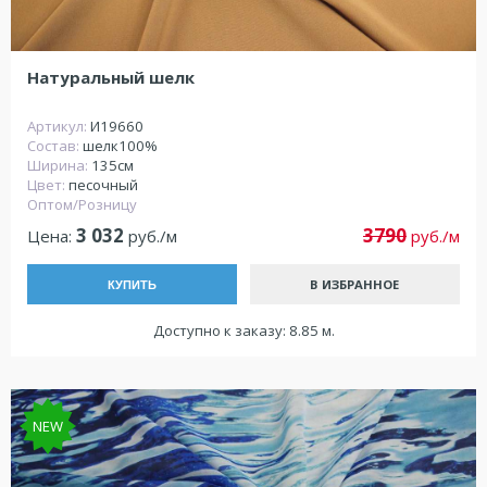
Натуральный шелк
Артикул:
И19660
Состав:
шелк100%
Ширина:
135см
Цвет:
песочный
Оптом/Розницу
3 032
3790
Цена:
руб./м
руб./м
В ИЗБРАННОЕ
КУПИТЬ
Доступно к заказу: 8.85 м.
NEW