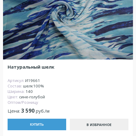
Натуральный шелк
Артикул:
И19661
Состав:
шелк100%
Ширина:
140
Цвет:
сине-голубой
Оптом/Розницу
3 590
Цена:
руб./м
В ИЗБРАННОЕ
КУПИТЬ