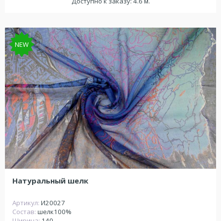
Доступно к заказу: 4.6 м.
NEW
Натуральный шелк
Артикул:
И20027
Состав:
шелк100%
Ширина:
140