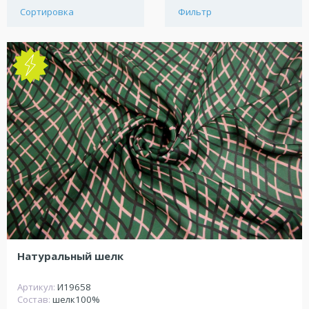
Сортировка
Фильтр
NEW
Натуральный шелк
Артикул:
И19658
Состав:
шелк100%